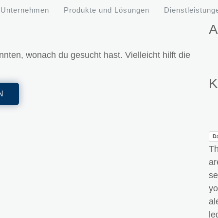
Unternehmen
Produkte und Lösungen
Dienstleistung
A
nnten, wonach du gesucht hast. Vielleicht hilft die
K
D
Th
ar
se
yo
al
le