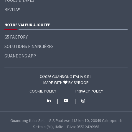
TOOLS & TAPES
REVITA®
NOTRE VALEUR AJOUTÉE
G5 FACTORY
SOLUTIONS FINANCIÈRES
GUANDONG APP
©2026 GUANDONG ITALIA S.R.L
MADE WITH
BY
SYROOP
COOKIE POLICY
PRIVACY POLICY
Guandong Italia S.r.l. – S.S Paullese 415 km 10, 20049 Caleppio di
Settala (MI), Italie – P.Iva: 05512420968