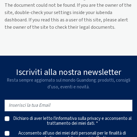
The document could not be found. If you are the owner of the
site, double-check your settings inside your iubenda
dashboard. If you read this as a user of this site, please alert
the owner of the site to check their legal documents.
Iscriviti alla nostra newsletter
Resta sempre aggiornato sul mondo Guandong: prodotti, consigli
d’uso, eventi e novità.
Dichiaro di aver letto l'
informativa sulla privacy
e acconsento al
trattamento dei miei dati. *
Acconsento all'uso dei miei dati personali per le finalità di